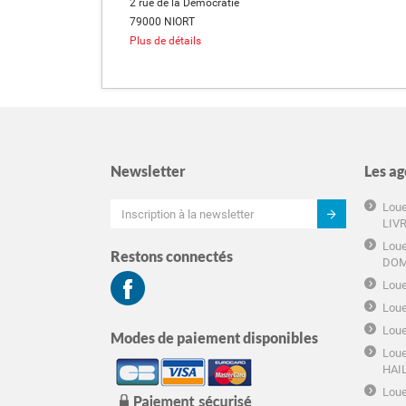
2 rue de la Démocratie
79000 NIORT
Plus de détails
Newsletter
Les ag
Loue
LIV
Loue
Restons connectés
DOM
Loue
Loue
Loue
Modes de paiement disponibles
Loue
HAI
Loue