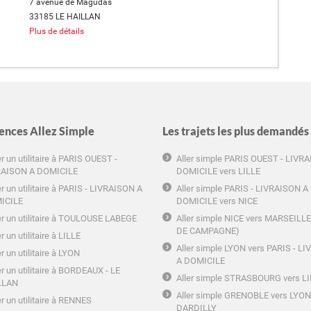
7 avenue de Magudas
33185 LE HAILLAN
Plus de détails
ences Allez Simple
Les trajets les plus demandés
r un utilitaire à PARIS OUEST -
Aller simple PARIS OUEST - LIVR
RAISON A DOMICILE
DOMICILE vers LILLE
r un utilitaire à PARIS - LIVRAISON A
Aller simple PARIS - LIVRAISON A
ICILE
DOMICILE vers NICE
r un utilitaire à TOULOUSE LABEGE
Aller simple NICE vers MARSEILL
DE CAMPAGNE)
r un utilitaire à LILLE
Aller simple LYON vers PARIS - L
r un utilitaire à LYON
A DOMICILE
r un utilitaire à BORDEAUX - LE
Aller simple STRASBOURG vers L
LLAN
Aller simple GRENOBLE vers LYON
r un utilitaire à RENNES
DARDILLY