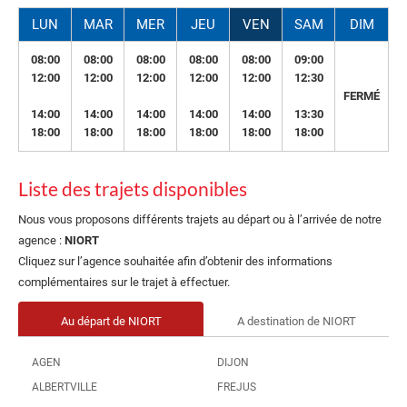
LUN
MAR
MER
JEU
VEN
SAM
DIM
08:00
08:00
08:00
08:00
08:00
09:00
12:00
12:00
12:00
12:00
12:00
12:30
FERMÉ
14:00
14:00
14:00
14:00
14:00
13:30
18:00
18:00
18:00
18:00
18:00
18:00
Liste des trajets disponibles
Nous vous proposons différents trajets au départ ou à l’arrivée de notre
agence :
NIORT
Cliquez sur l’agence souhaitée afin d’obtenir des informations
complémentaires sur le trajet à effectuer.
Au départ de NIORT
A destination de NIORT
AGEN
DIJON
ALBERTVILLE
FREJUS