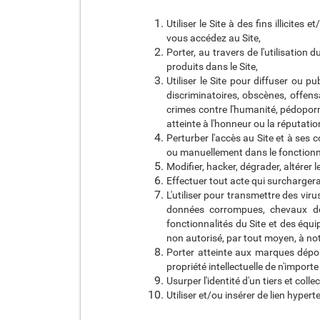
Utiliser le Site à des fins illicit
vous accédez au Site,
Porter, au travers de l'utilisation
produits dans le Site,
Utiliser le Site pour diffuser ou p
discriminatoires, obscènes, offensa
crimes contre l'humanité, pédoporn
atteinte à l'honneur ou la réputati
Perturber l'accès au Site et à ses
ou manuellement dans le fonctionne
Modifier, hacker, dégrader, altérer le
Effectuer tout acte qui surcharger
L'utiliser pour transmettre des vi
données corrompues, chevaux de T
fonctionnalités du Site et des éq
non autorisé, par tout moyen, à no
Porter atteinte aux marques déposé
propriété intellectuelle de n'import
Usurper l'identité d'un tiers et coll
Utiliser et/ou insérer de lien hypert