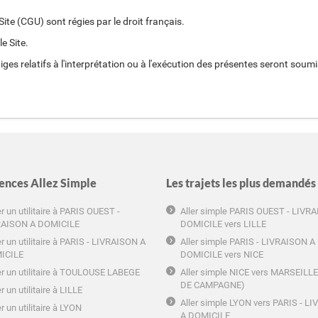
ite (CGU) sont régies par le droit français.
e Site.
itiges relatifs à l'interprétation ou à l'exécution des présentes seront so
ences Allez Simple
Les trajets les plus demandés
r un utilitaire à PARIS OUEST -
Aller simple PARIS OUEST - LIVR
RAISON A DOMICILE
DOMICILE vers LILLE
r un utilitaire à PARIS - LIVRAISON A
Aller simple PARIS - LIVRAISON A
ICILE
DOMICILE vers NICE
r un utilitaire à TOULOUSE LABEGE
Aller simple NICE vers MARSEILL
DE CAMPAGNE)
r un utilitaire à LILLE
Aller simple LYON vers PARIS - L
r un utilitaire à LYON
A DOMICILE