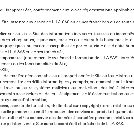
es et/ou inappropriées, conformément aux lois et réglementations applicabl
 du Site, atteinte aux droits de LILA SAS ou de ses franchisés ou de tout
ublier sur ou via le Site des informations inexactes, fausses ou incomplèt
ntes, choquantes, injurieuses, racistes ou incitant à la haine raciale, à
ographiques, ou encore susceptibles de porter atteinte à la dignité huma
on de LILA SAS ou de ses franchisés,
 composantes (notamment le système d'information de LILA SAS), interfére
ment ou les fonctionnalités du Site,
 Site,
ait de manière déraisonnable ou disproportionnée le Site ou toute infrast
rus, commettre des délits informatiques y compris, notamment, par l'intr
roie, ou autre système malicieux ou malveillant destiné à interrom
uipements accessoires ou de tout équipement de télécommunication ou enc
tre système d'information,
es, secrets de farication, droits d'auteur (copyright), droit relatifs a
e quelle personne ou entité proposant des services ou produits figurant dan
ecter, traiter et/ou conserver des données à caractère personnel relatives à 
exte pointant vers le Site sans l'accord écrit et préalable de LILA SAS.