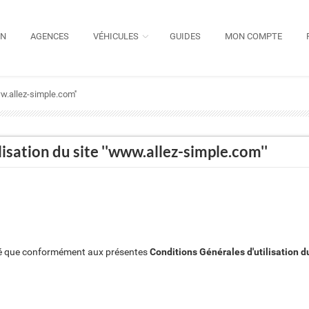
ON
AGENCES
VÉHICULES
GUIDES
MON COMPTE
ww.allez-simple.com''
isation du site ''www.allez-simple.com''
lisé que conformément aux présentes
Conditions Générales d'utilisation d