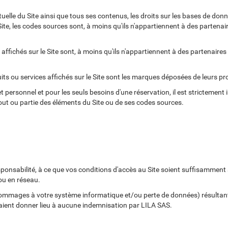
ctuelle du Site ainsi que tous ses contenus, les droits sur les bases de don
Site, les codes sources sont, à moins qu'ils n'appartiennent à des partenai
ffichés sur le Site sont, à moins qu'ils n'appartiennent à des partenaire
ts ou services affichés sur le Site sont les marques déposées de leurs pro
et personnel et pour les seuls besoins d'une réservation, il est strictement in
 tout ou partie des éléments du Site ou de ses codes sources.
 responsabilité, à ce que vos conditions d'accès au Site soient suffisamm
ou en réseau.
mages à votre système informatique et/ou perte de données) résultant
raient donner lieu à aucune indemnisation par LILA SAS.