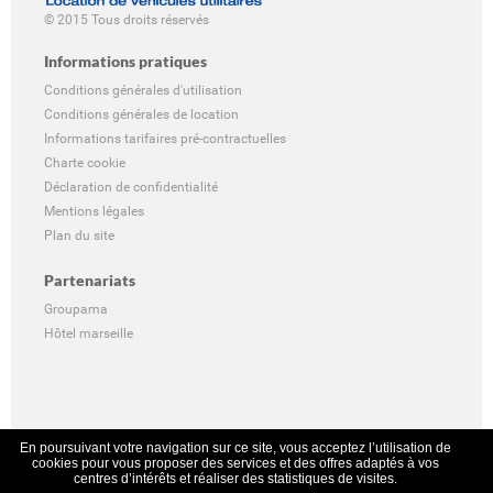
© 2015 Tous droits réservés
Informations pratiques
Conditions générales d'utilisation
Conditions générales de location
Informations tarifaires pré-contractuelles
Charte cookie
Déclaration de confidentialité
Mentions légales
Plan du site
Partenariats
Groupama
Hôtel marseille
En poursuivant votre navigation sur ce site, vous acceptez l’utilisation de
cookies pour vous proposer des services et des offres adaptés à vos
centres d’intérêts et réaliser des statistiques de visites.