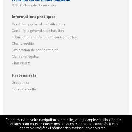
© 2015 Tous droits réservés
Informations pratiques
Conditions générales d'utilisation
Conditions générales de location
Informations tarifaires pré-contractuelles
Charte cookie
Déclaration de confidentialité
Mentions légales
Plan du site
Partenariats
Groupama
Hôtel marseille
En poursuivant votre navigation sur ce site, vous acceptez l’utilisation de
cookies pour vous proposer des services et des offres adaptés à vos
centres d’intérêts et réaliser des statistiques de visites.