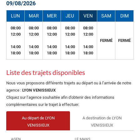
09/08/2026
LUN
MAR
MER
JEU
VEN
SAM
DIM
08:00
08:00
08:00
08:00
08:00
12:00
12:00
12:00
12:00
12:00
FERMÉ
FERMÉ
14:00
14:00
14:00
14:00
14:00
18:00
18:00
18:00
18:00
18:00
Liste des trajets disponibles
Nous vous proposons différents trajets au départ ou à l’arrivée de notre
agence :
LYON VENISSIEUX
Cliquez sur l’agence souhaitée afin d’obtenir des informations
complémentaires sur le trajet à effectuer.
Au départ de LYON
A destination de LYON
VENISSIEUX
VENISSIEUX
AGEN
LE MANS