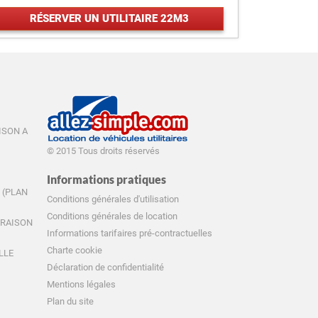
RÉSERVER UN UTILITAIRE 22M3
AISON A
© 2015 Tous droits réservés
Informations pratiques
E (PLAN
Conditions générales d'utilisation
Conditions générales de location
IVRAISON
Informations tarifaires pré-contractuelles
Charte cookie
ILLE
Déclaration de confidentialité
Mentions légales
Plan du site