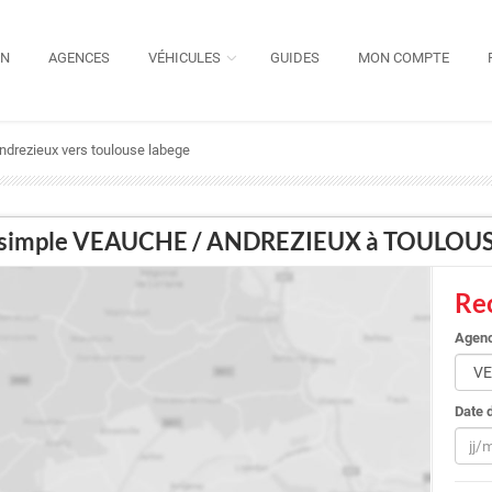
ON
AGENCES
VÉHICULES
GUIDES
MON COMPTE
 andrezieux vers toulouse labege
ller simple VEAUCHE / ANDREZIEUX à TOULO
Rec
Agenc
Date 