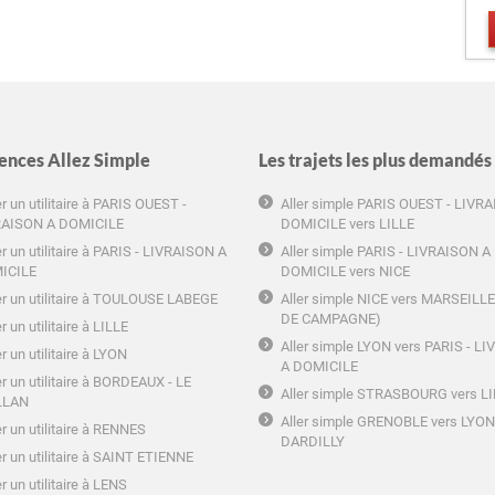
ences Allez Simple
Les trajets les plus demandés
r un utilitaire à PARIS OUEST -
Aller simple PARIS OUEST - LIVR
RAISON A DOMICILE
DOMICILE vers LILLE
r un utilitaire à PARIS - LIVRAISON A
Aller simple PARIS - LIVRAISON A
ICILE
DOMICILE vers NICE
r un utilitaire à TOULOUSE LABEGE
Aller simple NICE vers MARSEILL
DE CAMPAGNE)
r un utilitaire à LILLE
Aller simple LYON vers PARIS - L
r un utilitaire à LYON
A DOMICILE
r un utilitaire à BORDEAUX - LE
Aller simple STRASBOURG vers L
LLAN
Aller simple GRENOBLE vers LYON
r un utilitaire à RENNES
DARDILLY
r un utilitaire à SAINT ETIENNE
r un utilitaire à LENS