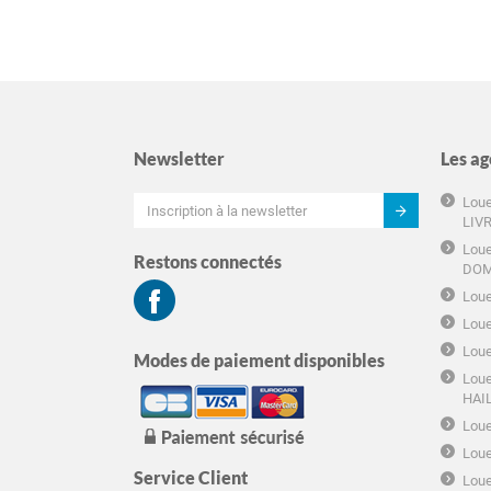
Newsletter
Les ag
Loue
LIV
Loue
Restons connectés
DOM
Loue
Loue
Loue
Modes de paiement disponibles
Loue
HAI
Loue
Loue
Service Client
Loue