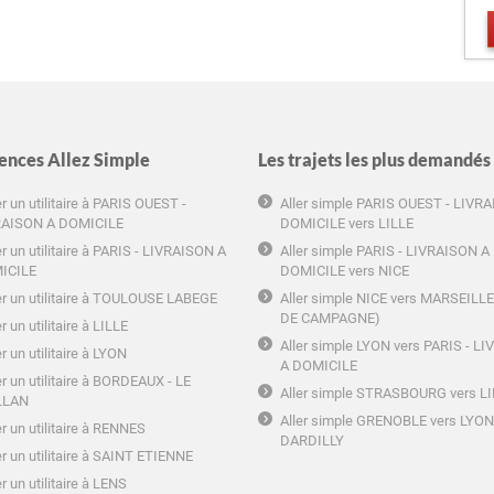
ences Allez Simple
Les trajets les plus demandés
r un utilitaire à PARIS OUEST -
Aller simple PARIS OUEST - LIVR
RAISON A DOMICILE
DOMICILE vers LILLE
r un utilitaire à PARIS - LIVRAISON A
Aller simple PARIS - LIVRAISON A
ICILE
DOMICILE vers NICE
r un utilitaire à TOULOUSE LABEGE
Aller simple NICE vers MARSEILL
DE CAMPAGNE)
r un utilitaire à LILLE
Aller simple LYON vers PARIS - L
r un utilitaire à LYON
A DOMICILE
r un utilitaire à BORDEAUX - LE
Aller simple STRASBOURG vers L
LLAN
Aller simple GRENOBLE vers LYON
r un utilitaire à RENNES
DARDILLY
r un utilitaire à SAINT ETIENNE
r un utilitaire à LENS