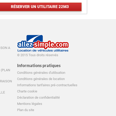
RÉSERVER UN UTILITAIRE 22M3
AISON A
© 2015 Tous droits réservés
Informations pratiques
E (PLAN
Conditions générales d'utilisation
Conditions générales de location
IVRAISON
Informations tarifaires pré-contractuelles
Charte cookie
ILLE
Déclaration de confidentialité
Mentions légales
Plan du site