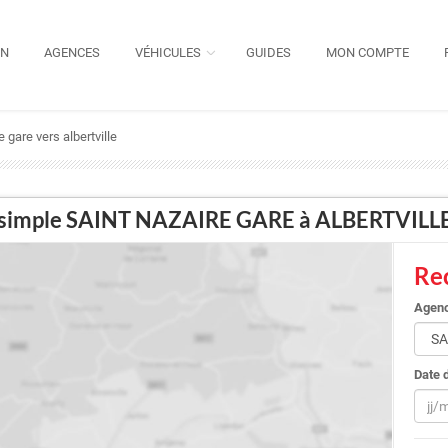
ON
AGENCES
VÉHICULES
GUIDES
MON COMPTE
e gare vers albertville
ler simple SAINT NAZAIRE GARE à ALBERTVILL
Rec
Agenc
Date 