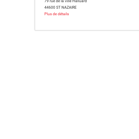
79 rue de la ville Halluard
44600 ST NAZAIRE
Plus de détails