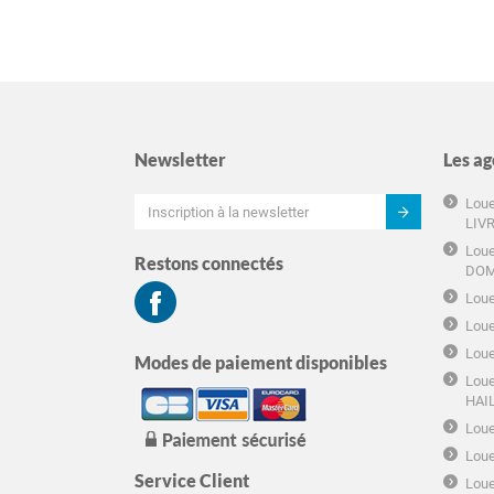
Newsletter
Les ag
Loue
LIV
Loue
Restons connectés
DOM
Loue
Loue
Loue
Modes de paiement disponibles
Loue
HAI
Loue
Loue
Service Client
Loue