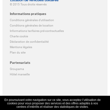
© 2015 Tous droits réservés
Informations pratiques
Conditions générales d'utilisation
Conditions générales de location
Informations tarifaires pré-contractuelles
Charte cookie
Déclaration de confidentialité
Mentions légales
Plan du site
Partenariats
Groupama
Hôtel marseille
En poursuivant votre navigation sur ce site, vous acceptez l’utilisation de
cookies pour vous proposer des services et des offres adaptés à vos
centres d’intérêts et réaliser des statistiques de visites.