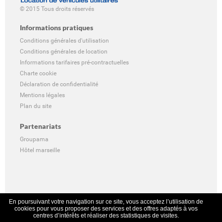
© 2015 Tous droits réservés
Informations pratiques
Conditions générales d'utilisation
Conditions générales de location
Informations tarifaires pré-contractuelles
Charte cookie
Déclaration de confidentialité
Mentions légales
Plan du site
Partenariats
Groupama
Hôtel marseille
En poursuivant votre navigation sur ce site, vous acceptez l’utilisation de
cookies pour vous proposer des services et des offres adaptés à vos
centres d’intérêts et réaliser des statistiques de visites.