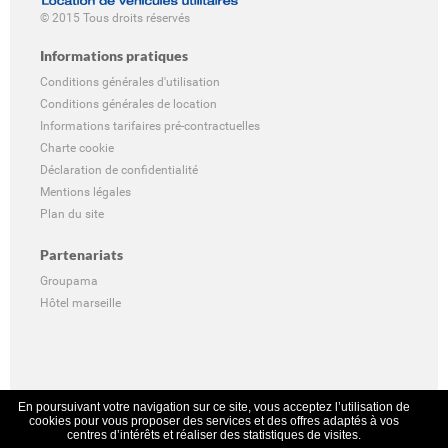
© 2015 Tous droits réservés
Informations pratiques
Conditions générales d'utilisation
Conditions générales de location
Informations tarifaires pré-contractuelles
Charte cookie
Déclaration de confidentialité
Mentions légales
Plan du site
Partenariats
Groupama
Hôtel marseille
En poursuivant votre navigation sur ce site, vous acceptez l’utilisation de
cookies pour vous proposer des services et des offres adaptés à vos
centres d’intérêts et réaliser des statistiques de visites.