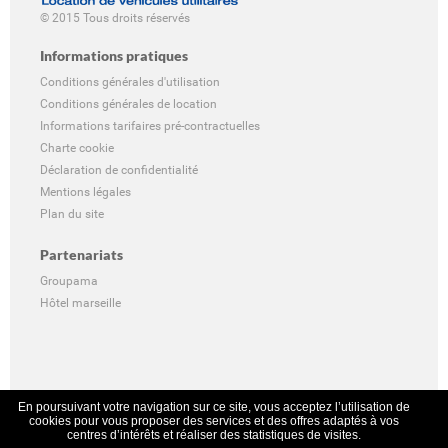
© 2015 Tous droits réservés
Informations pratiques
Conditions générales d'utilisation
Conditions générales de location
Informations tarifaires pré-contractuelles
Charte cookie
Déclaration de confidentialité
Mentions légales
Plan du site
Partenariats
Groupama
Hôtel marseille
En poursuivant votre navigation sur ce site, vous acceptez l’utilisation de
cookies pour vous proposer des services et des offres adaptés à vos
centres d’intérêts et réaliser des statistiques de visites.