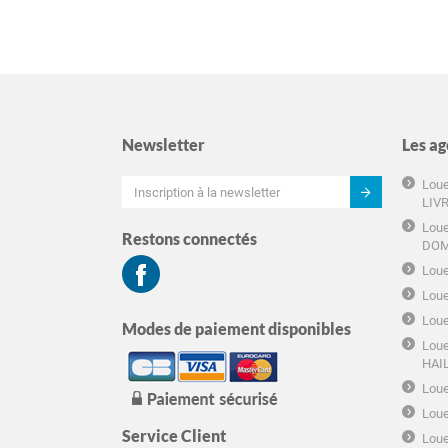
Newsletter
Les ag
Loue
LIV
Loue
Restons connectés
DOM
Loue
Loue
Loue
Modes de paiement disponibles
Loue
HAI
Loue
Loue
Service Client
Loue