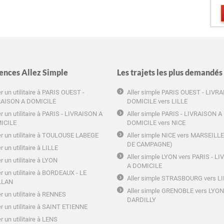
ences Allez Simple
Les trajets les plus demandés
r un utilitaire à PARIS OUEST -
Aller simple PARIS OUEST - LIVR
RAISON A DOMICILE
DOMICILE vers LILLE
r un utilitaire à PARIS - LIVRAISON A
Aller simple PARIS - LIVRAISON A
ICILE
DOMICILE vers NICE
r un utilitaire à TOULOUSE LABEGE
Aller simple NICE vers MARSEILL
DE CAMPAGNE)
r un utilitaire à LILLE
Aller simple LYON vers PARIS - L
r un utilitaire à LYON
A DOMICILE
r un utilitaire à BORDEAUX - LE
Aller simple STRASBOURG vers L
LLAN
Aller simple GRENOBLE vers LYON
r un utilitaire à RENNES
DARDILLY
r un utilitaire à SAINT ETIENNE
r un utilitaire à LENS